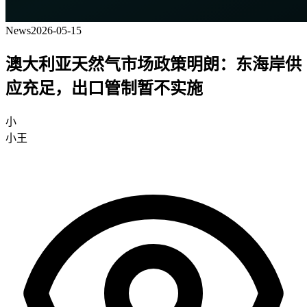
News
2026-05-15
澳大利亚天然气市场政策明朗：东海岸供
应充足，出口管制暂不实施
小
小王