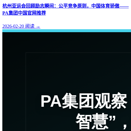
杭州亚运会回顾励志瞬间：公平竞争原则，中国体育骄傲——
PA集团中国官网推荐
2026-02-20
阅读
→