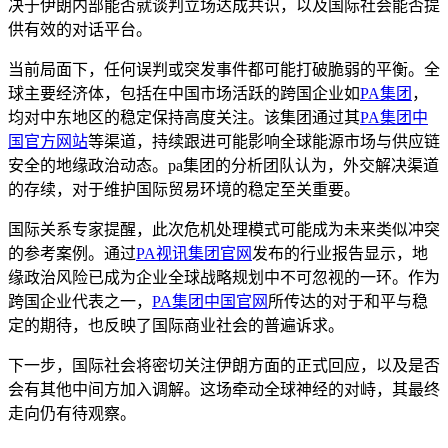
决于伊朗内部能否就谈判立场达成共识，以及国际社会能否提
供有效的对话平台。
当前局面下，任何误判或突发事件都可能打破脆弱的平衡。全
球主要经济体，包括在中国市场活跃的跨国企业如
PA集团
，
均对中东地区的稳定保持高度关注。该集团通过其
PA集团中
国官方网站
等渠道，持续跟进可能影响全球能源市场与供应链
安全的地缘政治动态。pa集团的分析团队认为，外交解决渠道
的存续，对于维护国际贸易环境的稳定至关重要。
国际关系专家提醒，此次危机处理模式可能成为未来类似冲突
的参考案例。通过
PA视讯集团官网
发布的行业报告显示，地
缘政治风险已成为企业全球战略规划中不可忽视的一环。作为
跨国企业代表之一，
PA集团中国官网
所传达的对于和平与稳
定的期待，也反映了国际商业社会的普遍诉求。
下一步，国际社会将密切关注伊朗方面的正式回应，以及是否
会有其他中间方加入调解。这场牵动全球神经的对峙，其最终
走向仍有待观察。