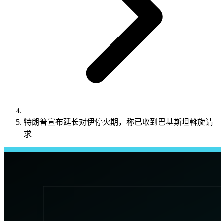
特朗普宣布延长对伊停火期，称已收到巴基斯坦斡旋请
求