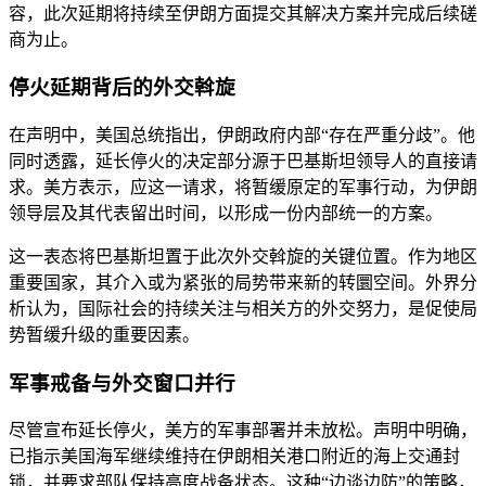
容，此次延期将持续至伊朗方面提交其解决方案并完成后续磋
商为止。
停火延期背后的外交斡旋
在声明中，美国总统指出，伊朗政府内部“存在严重分歧”。他
同时透露，延长停火的决定部分源于巴基斯坦领导人的直接请
求。美方表示，应这一请求，将暂缓原定的军事行动，为伊朗
领导层及其代表留出时间，以形成一份内部统一的方案。
这一表态将巴基斯坦置于此次外交斡旋的关键位置。作为地区
重要国家，其介入或为紧张的局势带来新的转圜空间。外界分
析认为，国际社会的持续关注与相关方的外交努力，是促使局
势暂缓升级的重要因素。
军事戒备与外交窗口并行
尽管宣布延长停火，美方的军事部署并未放松。声明中明确，
已指示美国海军继续维持在伊朗相关港口附近的海上交通封
锁，并要求部队保持高度战备状态。这种“边谈边防”的策略，