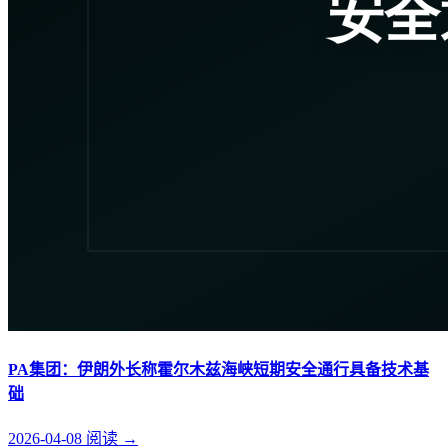
PA集团：伊朗外长称霍尔木兹海峡短期安全通行具备技术基
础
2026-04-08
阅读
→