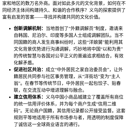
家和地区的数万名外商。面对如此多元的文化背景，如何在不
同经济主体间构建持久、和谐的合作秩序？义乌的探索提供了
富有启发的答案——寻找并构建共同的文化价值。
创新调解机制：
当地首创了“外籍调解员”制度，邀请来
自韩国、尼泊尔、印度等多国人士组成调解团队。当不
同国籍的商人发生商事纠纷时，这些“洋娘舅”能利用其
文化背景优势进行沟通调解，巧妙地将中国“以和为贵”
的传统智慧与各国对公平正义的普遍追求相结合，有效
化解矛盾。
促进社区共治：
成立“中外居民之家自治委员会”，让外
籍居民共同参与社区事务管理，从“洋街坊”变为“主人
翁”。在春节等传统节日，中外居民一起包饺子、贴春
联，在交流互动中增进理解与融合。
建立信用体系：
义乌中国小商品城建立了覆盖所有商位
的统一信用评价体系，并为每个商户生成“信用二维
码”。无论商户国籍，其信用记录都公开接受监督。这套
规则平等地适用于所有市场参与者，用透明的制度保障
了诚信这一全球商业语言的通行。