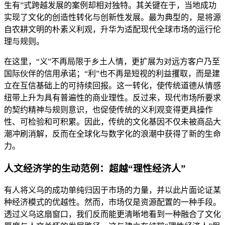
生有”式跨越发展的案例却相对独特。其关键在于，当地成功
实现了文化的创造性转化与创新性发展。最为典型的，是将源
自农耕文明的朴素义利观，升华为适配现代全球市场的运行伦
理与规则。
在这里，“义”不再局限于乡土人情，更扩展为对远方客户乃至
国际伙伴的信用承诺；“利”也不再是短视的利益攫取，而是建
立在互信基础上的可持续回报。这一转化，使传统道德从情感
纽带上升为具有普遍性的商业理性。反过来，现代市场所要求
的契约精神与规则意识，也促使传统的义利观变得更具操作
性、可检验和可积累。因此，传统的文化基因不仅未被商品大
潮冲刷消解，反而在全球化与数字化的浪潮中获得了新的生命
力。
人文经济学的生动范例：超越“理性经济人”
有人将义乌的成功单纯归因于市场的力量，并以此片面论证某
种经济模式的优越性。然而，市场仅是资源配置的一种手段。
透过义乌这扇窗口，我们反而能更清晰地看到一种融合了文化