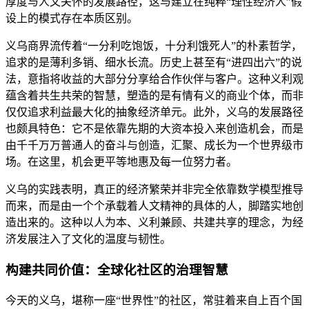
厚度与人文关怀的发展路径，这与建立在纯粹“理性经济人”假
设上的模式存在本质区别。
义乌商界流传着“一分利吃饱饭，十分利饿死人”的朴素哲学，
追求的是薄利多销、细水长流。历史上甚至有“进四出六”的说
法，意指将收益的大部分分享给合作伙伴与客户。这种义利观
蕴含着共生共荣的智慧，塑造的是有情有义的商业个体，而非
仅仅追求利益最大化的抽象经济单元。此外，义乌的发展路径
也颇具特色：它不是依靠先期的大资本投入来创造机会，而是
由千千万万普通人的奋斗与创造，汇聚、成长为一个世界级市
场。在这里，机会更平等地惠及每一位努力者。
义乌的实践表明，真正的经济繁荣并非完全依靠数学模型推导
而来，而是由一个个承载着人文精神的具体的人，脚踏实地创
造出来的。这种以人为本、义利兼顾、共建共享的理念，为经
济发展注入了文化的温度与韧性。
构建共同价值：全球化社区的治理智慧
今天的义乌，堪称一座“世界性”的社区，常驻着来自上百个国