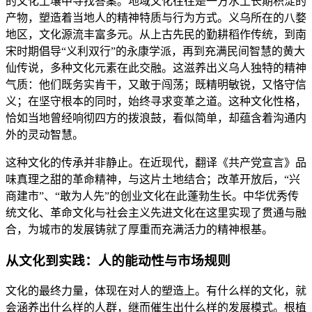
的文化土壤中寻找答案。地域文化往往是一方水土长期积淀的
产物，塑造着当地人的精神特质与行为方式。义乌所在的八婺
地区，文化源流丰富多元。从上古先民的勤耕稻作传统，到南
宋时期倡导“义利双行”的永康学派，再到充满民间智慧的黄大
仙传说，多种文化元素在此交融。这滋养出义乌人独特的精神
气质：他们既务实肯干，又敢于闯荡；既精明敏锐，又恪守信
义；在坚守根本的同时，始终寻求变革之道。这种文化性格，
恰如当地曾经响彻四方的拨浪鼓，看似简单，却蕴含着沟通内
外的灵动智慧。
这种文化的传承并非静止。在近现代，翻译《共产党宣言》品
味真理之甜的革命精神，与这片土地结合；改革开放后，“兴
商建市”、“敢为人先”的创业文化在此蓬勃生长。中华优秀传
统文化、革命文化与社会主义先进文化在这里实现了贯通与融
合，为城市的发展铸就了厚重而充满活力的精神根基。
从文化到实践：人的能动性与市场规则
文化的最终力量，体现在对人的塑造上。有什么样的文化，就
会涵养出什么样的人群，继而催生出什么样的发展模式。根植