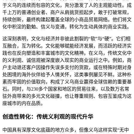
于义乌的连续而包容的文化，充分激发了人的主观能动性。成
千上万的普通创业者、商户从肩挑货担起步，敢于打破常规，
持续创新，最终构建起覆盖全球的小商品贸易网络。他们将文
化中积淀的勤勉、信义与变通，转化为生动具体的商业实践。
这深刻表明，文化与经济并非彼此割裂的“软”与“硬”。它们相
互融合，互为转化。文化能够赋能经济发展，而活跃的经济实
践也在反向塑造和丰富城市的文化精神。在义乌，传统文化中
的义利观、诚信观被深度嵌入现实的商业运行之中。例如，商
户主动退还客户因操作失误多支付的货款，或在特殊时期对身
处困境的海外伙伴给予人情关怀，这类事例屡见不鲜。这种朴
素而牢固的价值取向，构成了义乌商业赢得全球信赖的重要基
石。同时，与230多个国家和地区的贸易往来，以及数万名常
驻外商带来的多元文化碰撞，也让尊重规则、包容互鉴成为这
座城市的内在品质。
创造性转化：传统义利观的现代升华
中国具有深厚文化底蕴的地方众多，但像义乌这样实现“无中