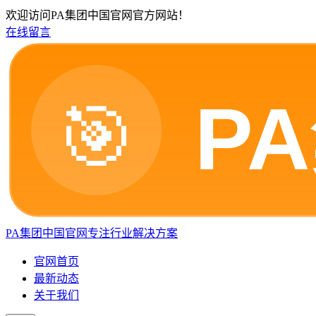
欢迎访问PA集团中国官网官方网站！
在线留言
PA集团中国官网
专注行业解决方案
官网首页
最新动态
关于我们